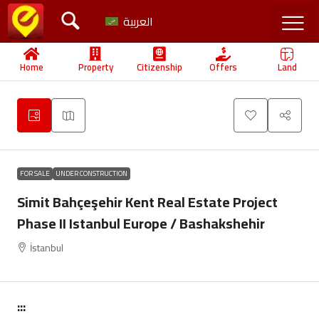
العربية
Home
Property
Citizenship
Offers
Land
FOR SALE
UNDER CONSTRUCTION
Simit Bahçeşehir Kent Real Estate Project
Phase II Istanbul Europe / Bashakshehir
İstanbul
:::