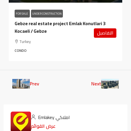
FOR SALE
UNDER CONSTRUCTION
Gebze real estate project Emlak Konutlari 3
Kocaeli / Gebze
التفاصيل
Turkey
CONDO
Prev
Next
Emlakey املاكي
عرض القوائم