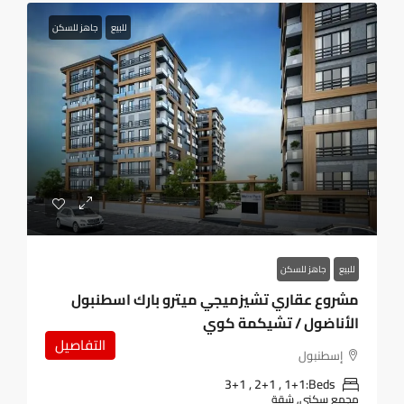
للبيع
جاهز للسكن
للبيع
جاهز للسكن
مشروع عقاري تشيزميجي ميترو بارك اسطنبول
الأناضول / تشيكمة كوي
التفاصيل
إسطنبول
1+1 , 2+1 , 3+1
Beds:
مجمع سكني, شقة