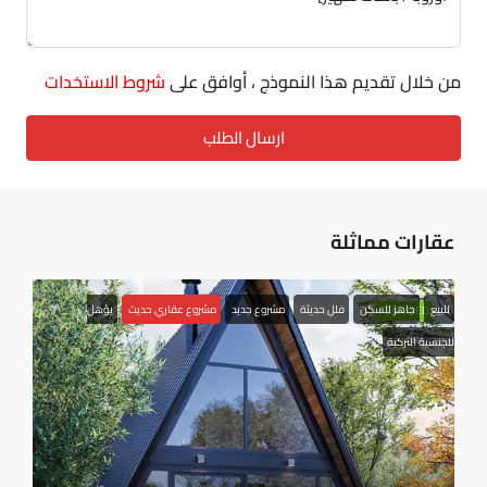
من خلال تقديم هذا النموذج ، أوافق على
شروط الاستخدات
ارسال الطلب
عقارات مماثلة
للبيع
جاهز للسكن
فلل حديثة
مشروع جديد
مشروع عقاري حديث
يؤهل
FEATURED
للجنسية التركية