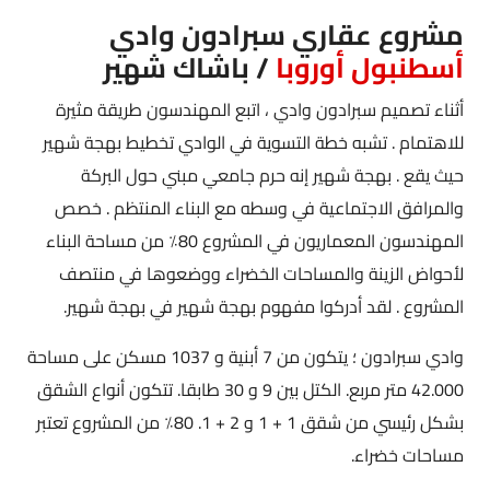
مشروع عقاري سبرادون وادي
أسطنبول أوروبا
/ باشاك شهير
أثناء تصميم سبرادون وادي
، اتبع المهندسون طريقة مثيرة
للاهتمام . تشبه خطة التسوية في الوادي تخطيط بهجة شهير
حيث يقع . بهجة شهير إنه حرم جامعي مبني حول البركة
والمرافق الاجتماعية في وسطه مع البناء المنتظم . خصص
المهندسون المعماريون في المشروع 80٪ من مساحة البناء
لأحواض الزينة والمساحات الخضراء ووضعوها في منتصف
المشروع . لقد أدركوا مفهوم بهجة شهير في بهجة شهير.
وادي سبرادون
؛ يتكون من 7 أبنية و 1037 مسكن على مساحة
42.000 متر مربع. الكتل بين 9 و 30 طابقا. تتكون أنواع الشقق
بشكل رئيسي من شقق 1 + 1 و 2 + 1. 80٪ من المشروع تعتبر
مساحات خضراء.