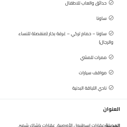
حدائق والعاب للاطفال
ساونا
ساونا – حمام تركي – غرفة بخار (منفصلة للنساء
والرجال)
ممرات للمشي
مواقف سيارات
نادي اللباقة البدنية
العنوان
المدينة:
عقارات إسطنبول الأوروبية, عقارات باشاك شهير,