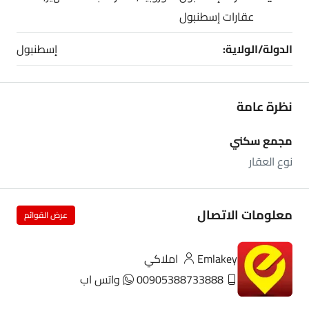
عقارات إسطنبول
الدولة/الولاية:
إسطنبول
نظرة عامة
مجمع سكني
نوع العقار
معلومات الاتصال
عرض القوائم
Emlakey املاكي
00905388733888
واتس اب