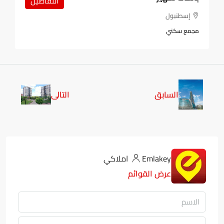
التفاصيل
إسطنبول
مجمع سكني
السابق
التالى
Emlakey املاكي
عرض القوائم