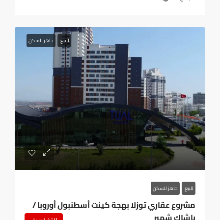
للبيع
جاهز للسكن
للبيع
جاهز للسكن
مشروع عقاري توزلا بهجة كينت أسطنبول أوروبا /
باشاك شهير