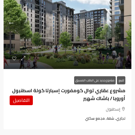
للبيع
مشروع جديد على الطلب المسبق
مشروع عقاري توال كومفورت إسبارتا كولة اسطنبول
أوروبا / باشاك شهير
التفاصيل
إسطنبول
تجاري, شقة, مجمع سكني