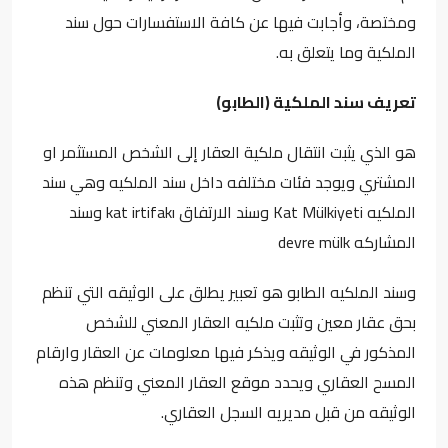
ومختصة، وأجابت فيها عن كافة الاستفسارات حول سند
الملكية وما يتعلق به.
تعريف سند الملكية (الطابو)
هو الذي يثبت انتقال ملكية العقار إلى الشخص المستثمر او
المشتري ويوجد فئات مختلفه داخل سند الملكيه وهي سند
الملكيه Kat Mülkiyeti وسند الارتفاق kat irtifakı وسند
المشاركه devre mülk
وسند الملكيه الطابو هو تعبير يطلق على الوثيقه التي تنظم
بحق عقار معين وتثبت ملكيه العقار المعني للشخص
المذكور في الوثيقه ويذكر فيها معلومات عن العقار وارقام
المسح العقاري ويحدد موقع العقار المعني وتنظم هذه
الوثيقه من قبل مديريه السجل العقاري.