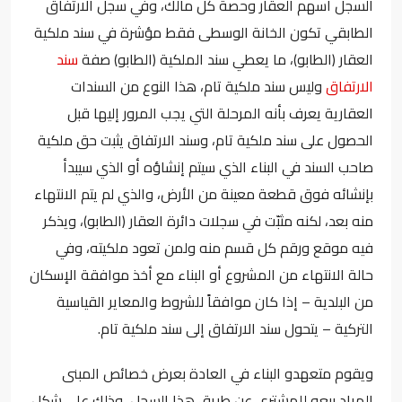
السجل أسهم العقار وحصة كل مالك، وفي سجل الارتفاق
الطابقي تكون الخانة الوسطى فقط مؤشرة في سند ملكية
العقار (الطابو)، ما يعطي سند الملكية (الطابو) صفة
سند
الارتفاق
وليس سند ملكية تام، هذا النوع من السندات
العقارية يعرف بأنه المرحلة التي يجب المرور إليها قبل
الحصول على سند ملكية تام، وسند الارتفاق يثبت حق ملكية
صاحب السند في البناء الذي سيتم إنشاؤه أو الذي سيبدأ
بإنشائه فوق قطعة معينة من الأرض، والذي لم يتم الانتهاء
منه بعد، لكنه مثبّت في سجلات دائرة العقار (الطابو)، ويذكر
فيه موقع ورقم كل قسم منه ولمن تعود ملكيته، وفي
حالة الانتهاء من المشروع أو البناء مع أخذ موافقة الإسكان
من البلدية – إذا كان موافقاً للشروط والمعاير القياسية
التركية – يتحول سند الارتفاق إلى سند ملكية تام.
ويقوم متعهدو البناء في العادة بعرض خصائص المبنى
المراد بيعه للمشتري عن طريق هذا السجل، وذلك على شكل