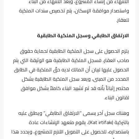
الانتهاء من إنشاء المشروع، وبعد الانتهاء من البناء
واستصدار موافقة الإسكان، يتم تخصيص سندات الملكية
للعقار.
الارتفاق الطابقي وسجل الملكية الطابقية
يلزم الحصول على سجل الملكية الطابقية لحماية حقوق
صاحب العقار، فسجل الملكية الطابقية هو الوثيقة التي يتم
الحصول عليها لبيان أن المالك لديه حقّ الملكية في الطابق
المحدد من المبنى، ويعد سجل الملكية الطابقية بشكل
مختصر إثباتاً بأنه قد تم تشييد البناء كاملاً بشكل موافق
لقانون البناء.
وهناك سجل آخر يسمى “الارتفاق الطابقي” ويطلق عليه
بالتركية (Kat irtifakı)، يقوم متعهد الإنشاءات عادة
باستصداره، للحصول على التمويل اللازم للمشروع، ويحدد هذا