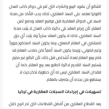
الشائع أن عقود البيع والشراء التي تتم في دوائر كاتب العدل
(النوتر) تعتمد على السند العقاري، لذلك يجب التأكد من صحة
السند في الدوائر العقارية قبل توقيع العقد ودفع ثمن
العقار، لأن إبرام العقد في دائرة كاتب العدل لا يثبت صحة
السند العقاري، لذلك لا يكون العقد سارياً ولا يثبت أي حق
للمشتري في العقار المعني، ربما يكون السند المذكور مزوراً
وغير قانوني، وربما يكون السند أصلياً لكن صاحب العقار قد
قام ببيع العقار لعدة أشخاص قبل ذلك، لأن البائع غير ملزم
بتسليم السند القديم لدائرة الطابو بعد بيع العقار، كما أن
فقدان السند العقاري ليس له أي خطورة تذكر حيث لا
يستطيع من يجده أن يتصرف بالعقار.
تسهيلات في إجراءات السجلات العقارية في تركيا
يعد القطاع العقاري من أفضل القطاعات التي تدر الربح خلال