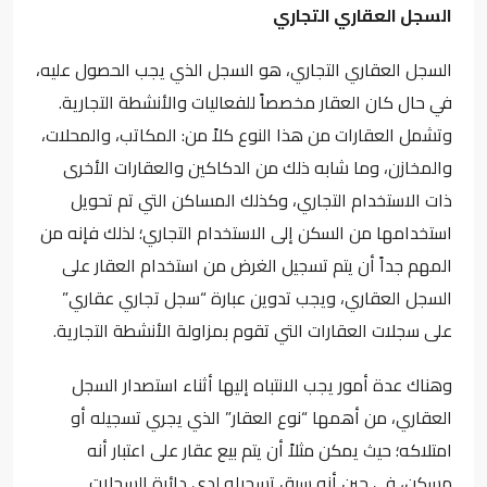
السجل العقاري التجاري
السجل العقاري التجاري، هو السجل الذي يجب الحصول عليه،
في حال كان العقار مخصصاً للفعاليات والأنشطة التجارية.
وتشمل العقارات من هذا النوع كلاً من:
المكاتب
، و
المحلات
،
و
المخازن
، وما شابه ذلك من الدكاكين والعقارات الأخرى
ذات الاستخدام
التجاري
، وكذلك المساكن التي تم تحويل
استخدامها من السكن إلى الاستخدام التجاري؛ لذلك فإنه من
المهم جداً أن يتم تسجيل الغرض من استخدام العقار على
السجل العقاري، ويجب تدوين عبارة “سجل تجاري عقاري”
على سجلات العقارات التي تقوم بمزاولة الأنشطة التجارية.
وهناك عدة أمور يجب الانتباه إليها أثناء استصدار السجل
العقاري، من أهمها “نوع العقار” الذي يجري تسجيله أو
امتلاكه؛ حيث يمكن مثلاً أن يتم بيع عقار على اعتبار أنه
مسكن، في حين أنه سبق تسجيله لدى دائرة السجلات