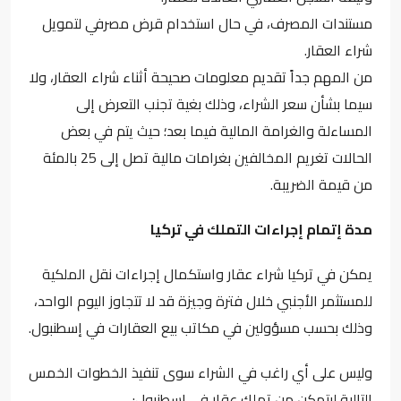
مستندات المصرف، في حال استخدام قرض مصرفي لتمويل
شراء العقار.
من المهم جداً تقديم معلومات صحيحة أثناء شراء العقار، ولا
سيما بشأن سعر الشراء، وذلك بغية تجنب التعرض إلى
المساءلة والغرامة المالية فيما بعد؛ حيث يتم في بعض
الحالات تغريم المخالفين بغرامات مالية تصل إلى 25 بالمئة
من قيمة الضريبة.
مدة إتمام إجراءات التملك في تركيا
يمكن في تركيا شراء عقار واستكمال إجراءات نقل الملكية
للمستثمر الأجنبي خلال فترة وجيزة قد لا تتجاوز اليوم الواحد،
وذلك بحسب مسؤولين في مكاتب بيع العقارات في إسطنبول.
وليس على أي راغب في الشراء سوى تنفيذ الخطوات الخمس
التالية ليتمكن من تملك عقار في إسطنبول: