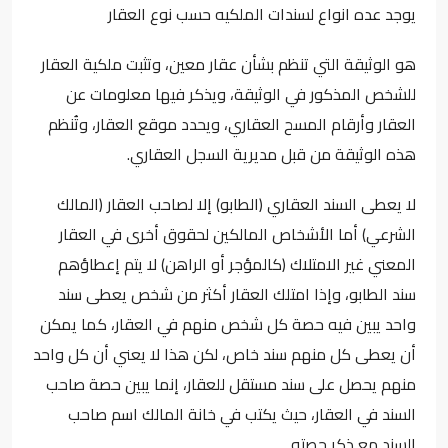
يوجد عده انواع لسندات الملكيه حسب نوع العقار
هو الوثيقة التي تنظم بشأن عقار معين، وتثبت ملكية العقار
للشخص المذكور في الوثيقة، ويذكر فيها معلومات عن
العقار وأرقام المسح العقاري، ويحدد موقع العقار، وتُنظم
هذه الوثيقة من قبل مديرية السجل العقاري.
لا يعطى السند العقاري (الطابو) إلا لصاحب العقار (المالك
الشرعي) أما الأشخاص المالكين لحقوق أخرى في العقار
المعني غير الامتلاك (كالمؤجر أو الراهن) لا يتم إعطاؤهم
سند الطابو، وإذا امتلك العقار أكثر من شخص يعطى سند
واحد يبين فيه حصة كل شخص منهم في العقار، كما يمكن
أن يعطى كل منهم سند خاص، لكن هذا لا يعني أن كل واحد
منهم يحصل على سند مستقل للعقار، إنما يبين حصة صاحب
السند في العقار، حيث يكتب في خانة المالك اسم صاحب
السند مع ذكر حصته.